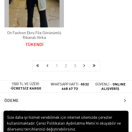
On Fashıon Ekru File Görünümlü
Ribanalı Hırka
TÜKENDİ
1
2
3
1500 TL VE ÜZERİ
WHATSAPP HATTI -
0532
GÜVENLİ -
ONLINE
-
ÜCRETSİZ KARGO
668 67 73
ALIŞVERİŞ
ÖDEME
KURUMSAL
Size daha iyi hizmet verebilmek için internet sitemizde çerezler
İLETİŞİM
kullanılmaktadır. Çerez Politikaları Aydınlatma Metni’ni okuyabilir ve
dilerseniz tercihlerinizi değiştirebilirsiniz.