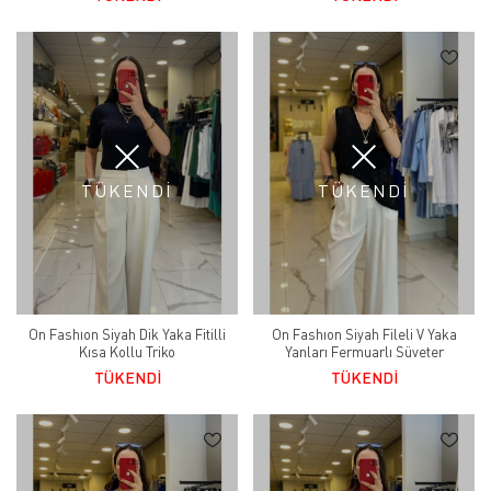
TÜKENDİ
TÜKENDİ
On Fashıon Siyah Dik Yaka Fitilli
On Fashıon Siyah Fileli V Yaka
Kısa Kollu Triko
Yanları Fermuarlı Süveter
TÜKENDİ
TÜKENDİ