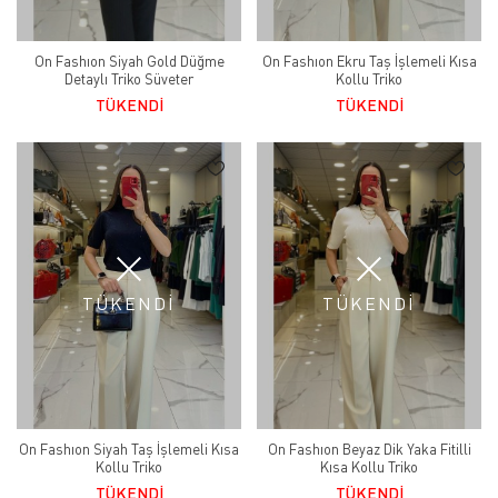
On Fashıon Siyah Gold Düğme
On Fashıon Ekru Taş İşlemeli Kısa
Detaylı Triko Süveter
Kollu Triko
TÜKENDİ
TÜKENDİ
TÜKENDİ
TÜKENDİ
On Fashıon Siyah Taş İşlemeli Kısa
On Fashıon Beyaz Dik Yaka Fitilli
Kollu Triko
Kısa Kollu Triko
TÜKENDİ
TÜKENDİ