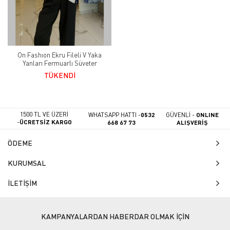
On Fashıon Ekru Fileli V Yaka
Yanları Fermuarlı Süveter
TÜKENDİ
1500 TL VE ÜZERİ
WHATSAPP HATTI -
0532
GÜVENLİ -
ONLINE
-
ÜCRETSİZ KARGO
668 67 73
ALIŞVERİŞ
ÖDEME
KURUMSAL
İLETİŞİM
KAMPANYALARDAN HABERDAR OLMAK İÇİN