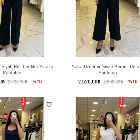
Siyah Beli Lastikli Palazo
Yusuf Özdemir Siyah Kemer Detay
Pantolon
Pantolon
0
2.520,00
%10
%10
2.900,00
2.800,00