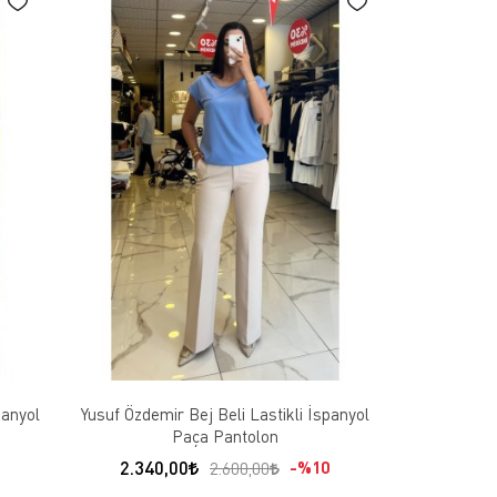
panyol
Yusuf Özdemir Bej Beli Lastikli İspanyol
Paça Pantolon
2.340,00
%10
2.600,00