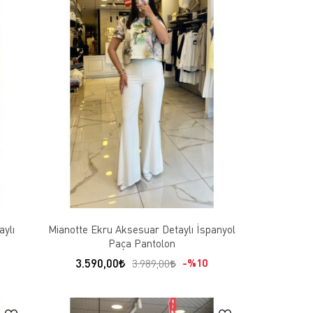
aylı
Mianotte Ekru Aksesuar Detaylı İspanyol
Paça Pantolon
3.590,00
%10
3.989,00