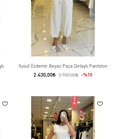
lı
Yusuf Özdemir Beyaz Paça Detaylı Pantolon
2.430,00
%10
2.700,00