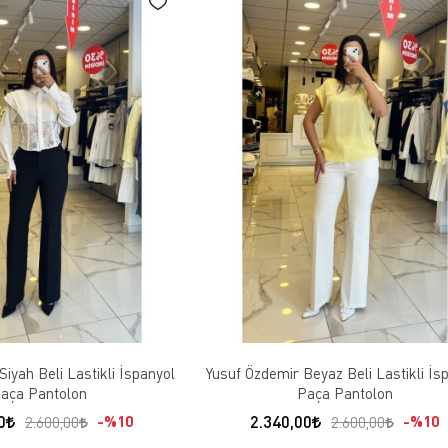
iyah Beli Lastikli İspanyol
Yusuf Özdemir Beyaz Beli Lastikli İs
aça Pantolon
Paça Pantolon
0
2.340,00
%10
%10
2.600,00
2.600,00