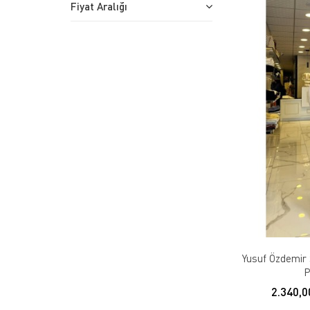
Fiyat Aralığı
Yusuf Özdemir S
P
2.340,0