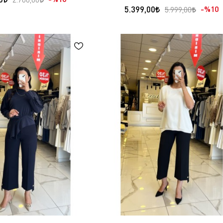
5.399,00
%10
5.999,00