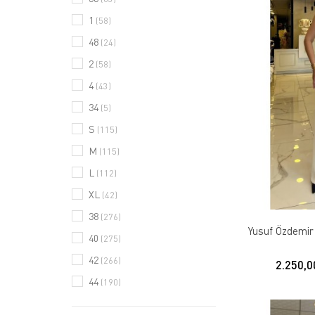
1
(58)
48
(24)
2
(58)
4
(43)
34
(5)
S
(115)
M
(115)
L
(112)
XL
(42)
38
(276)
Yusuf Özdemir 
40
(275)
42
(266)
2.250,0
44
(190)