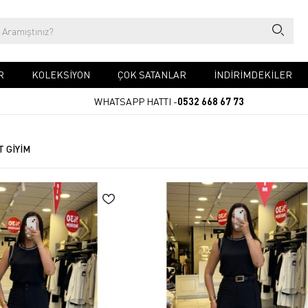
R
KOLEKSİYON
ÇOK SATANLAR
İNDİRİMDEKİLER
WHATSAPP HATTI -
0532 668 67 73
T GİYİM