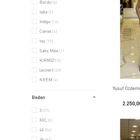
Bordo
(6)
taba
(3)
İndigo
(14)
Camel
(4)
taş
(15)
Saks Mavi
(1)
KIRMIZI
(3)
lacivert
(28)
KREM
(4)
Yusuf Özdemir
Beden
2.250,0
3
(57)
XXL
(3)
46
(54)
36
(83)