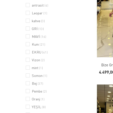
antrasit
(4)
Leopar
(1)
kahve
(3)
GRİ
(13)
MAVİ
(16)
Kum
(21)
EKRU
(41)
Vizon
(2)
Bize G
mint
(1)
4.499,0
Somon
(1)
Bej
(37)
Pembe
(2)
Oranj
(1)
YEŞİL
(8)