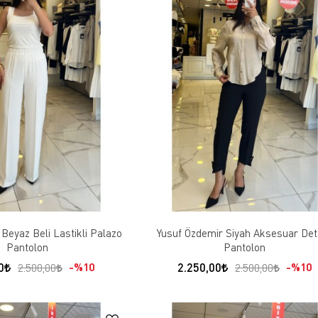
Beyaz Beli Lastikli Palazo
Yusuf Özdemir Siyah Aksesuar Det
Pantolon
Pantolon
0
2.250,00
%10
%10
2.500,00
2.500,00