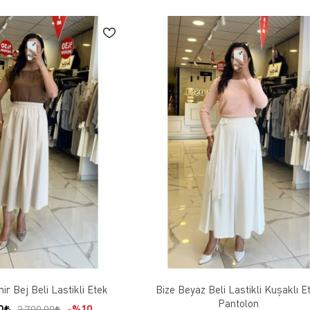
r Bej Beli Lastikli Etek
Bize Beyaz Beli Lastikli Kuşaklı E
Pantolon
0
%10
2.700,00