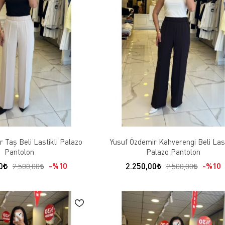
 Taş Beli Lastikli Palazo
Yusuf Özdemir Kahverengi Beli Last
Pantolon
Palazo Pantolon
0
2.250,00
%10
%10
2.500,00
2.500,00