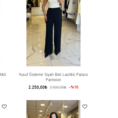
ikli
Yusuf Özdemir Siyah Beli Lastikli Palazo
Pantolon
2.250,00
%10
2.500,00