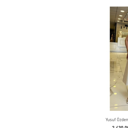
Yusuf Özdemi
2.430,0