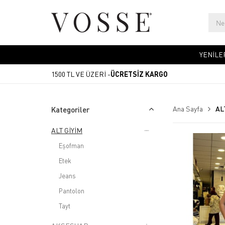
YENİLE
1500 TL VE ÜZERİ -
ÜCRETSİZ KARGO
Ana Sayfa
AL
Kategoriler
ALT GİYİM
Eşofman
Etek
Jeans
Pantolon
Tayt