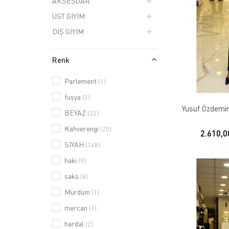
AKSESUAR
ÜST GİYİM
DIŞ GİYİM
Renk
Parlement
(1)
fuşya
(3)
Yusuf Özdemir 
BEYAZ
(22)
Kahverengi
(25)
2.610,0
SİYAH
(148)
haki
(9)
saks
(8)
Mürdüm
(1)
mercan
(1)
hardal
(2)