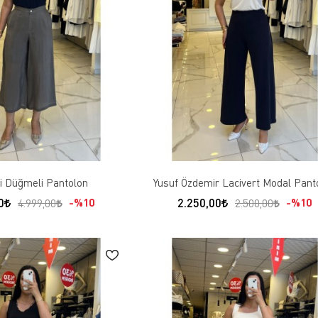
ri Düğmeli Pantolon
Yusuf Özdemir Lacivert Modal Pant
0
2.250,00
%10
%10
4.999,00
2.500,00