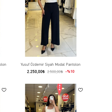
olon
Yusuf Özdemir Siyah Modal Pantolon
2.250,00
%10
2.500,00