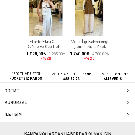
Miarte Ekru Çizgili
Moda İlgi Kahverengi
Düğme Ve Cep Detaylı
İşlemeli Süet Yelek
Yelek
1.028,00
3.760,00
1.285,00
4.700,00
%20
%20
1500 TL VE ÜZERİ
WHATSAPP HATTI -
0532
GÜVENLİ -
ONLINE
-
ÜCRETSİZ KARGO
668 67 73
ALIŞVERİŞ
ÖDEME
KURUMSAL
İLETİŞİM
KAMPANYALARDAN HABERDAR OLMAK İÇİN