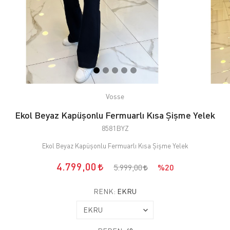
Vosse
Ekol Beyaz Kapüşonlu Fermuarlı Kısa Şişme Yelek
8581BYZ
Ekol Beyaz Kapüşonlu Fermuarlı Kısa Şişme Yelek
4.799,00
5.999,00
%20
RENK:
EKRU