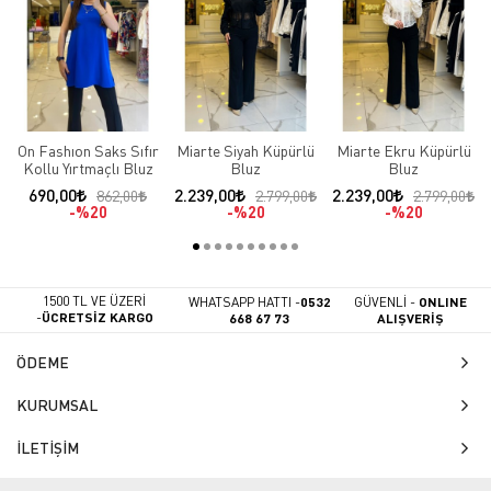
On Fashıon Saks Sıfır
Miarte Siyah Küpürlü
Miarte Ekru Küpürlü
Kollu Yırtmaçlı Bluz
Bluz
Bluz
690,00
2.239,00
2.239,00
862,00
2.799,00
2.799,00
%20
%20
%20
1500 TL VE ÜZERİ
WHATSAPP HATTI -
0532
GÜVENLİ -
ONLINE
-
ÜCRETSİZ KARGO
668 67 73
ALIŞVERİŞ
ÖDEME
KURUMSAL
İLETİŞİM