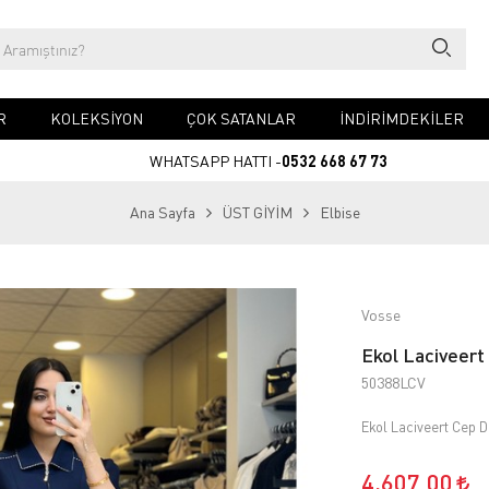
R
KOLEKSİYON
ÇOK SATANLAR
İNDİRİMDEKİLER
WHATSAPP HATTI -
0532 668 67 73
Ana Sayfa
ÜST GİYİM
Elbise
Vosse
Ekol Laciveert
50388LCV
Ekol Laciveert Cep D
4.607,00