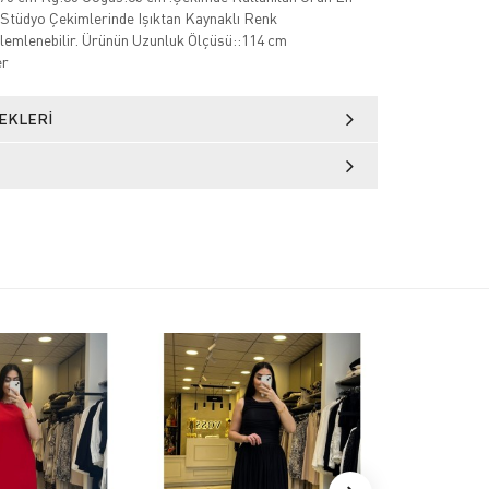
Stüdyo Çekimlerinde Işıktan Kaynaklı Renk
zlemlenebilir. Ürünün Uzunluk Ölçüsü::114 cm
er
EKLERI