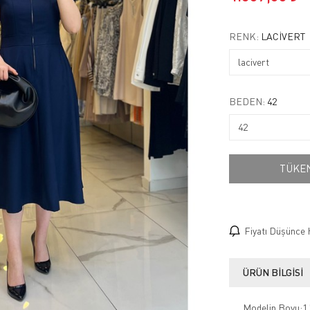
RENK:
LACIVERT
BEDEN:
42
TÜKE
Fiyatı Düşünce 
ÜRÜN BILGISI
Modelin Boyu:1.