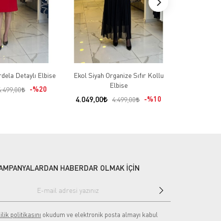
dela Detaylı Elbise
Ekol Siyah Organize Sıfır Kollu
Ekol Siyah S
Elbise
%20
3.599,00
4.499,00
4.049,00
%10
4.499,00
AMPANYALARDAN HABERDAR OLMAK İÇİN
ilik politikasını
okudum ve elektronik posta almayı kabul