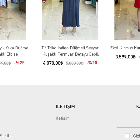
ayık Yaka Düğme
Tığ Triko İndigo Düğmeli Seyyar
Ekol Kırmızı Kur
klı Elbise
Kuşaklı Fermuar Detaylı Cepli
3.599,00
Elbise
%25
4.070,00
%20
99,00
5.088,00
İLETİŞİM
K
İletişim
Şartları
Gizl