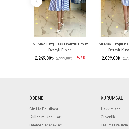
Mi Mavi Çizgili Tek Omuzlu Omuz
Mi Mavi Çizgili K
Detaylı Elbise
Detaylı Kuşa
2.249,00
%25
2.099,00
2.999,00
2.7
ÖDEME
KURUMSAL
Gizlilik Politikası
Hakkımızda
Kullanım Koşulları
Güvenlik
Ödeme Seçenekleri
Teslimat ve İade 