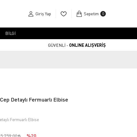
Giriş Yap
Sepetim
0
BİLGİ
GÜVENLİ -
ONLINE ALIŞVERİŞ
 Cep Detaylı Fermuarlı Elbise
etaylı Fermuarlı Elbise
5.759,00
%20