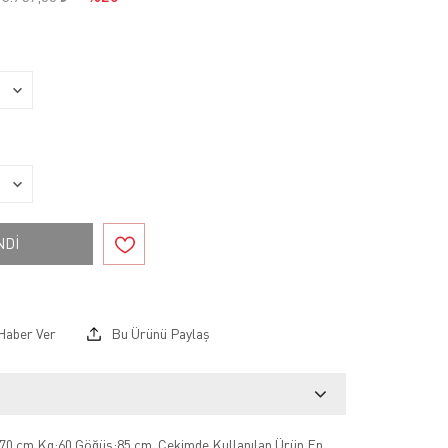
NDİ
Haber Ver
Bu Ürünü Paylaş
70 cm Kg:60 Göğüs:85 cm .Çekimde Kullanılan Ürün En