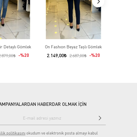
ür Detaylı Gömlek
On Fashıon Beyaz Taşlı Gömlek
Ekol Mavi 
%20
2.149,00
%20
2.124,00
2.879,00
2.687,00
AMPANYALARDAN HABERDAR OLMAK İÇİN
ilik politikasını
okudum ve elektronik posta almayı kabul