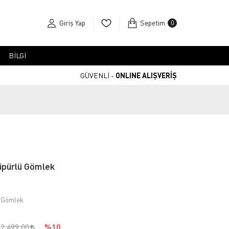
Giriş Yap
Sepetim
0
BİLGİ
GÜVENLİ -
ONLINE ALIŞVERİŞ
pürlü Gömlek
ü Gömlek
2.499,00
%10