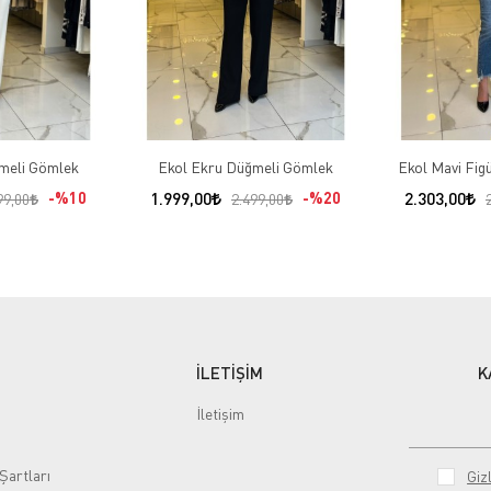
meli Gömlek
Ekol Ekru Düğmeli Gömlek
Ekol Mavi Fig
%10
1.999,00
%20
2.303,00
99,00
2.499,00
İLETİŞİM
K
İletişim
Şartları
Gizl