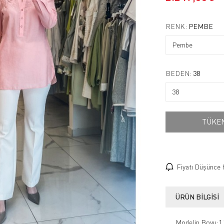
RENK:
PEMBE
BEDEN:
38
TÜKE
Fiyatı Düşünce 
ÜRÜN BILGISI
Modelin Boyu:1.