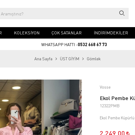
R
KOLEKSİYON
ÇOK SATANLAR
İNDİRİMDEKİLER
WHATSAPP HATTI -
0532 668 67 73
Ana Sayfa
ÜST GİYİM
Gömlek
Vosse
Ekol Pembe Kü
12322PMB
Ekol Pembe Küpürl
2.249,00