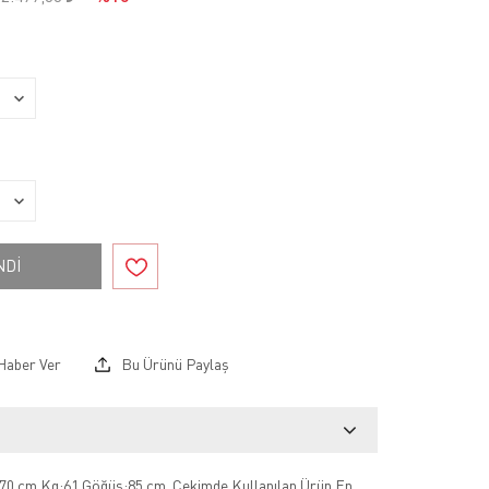
NDİ
Haber Ver
Bu Ürünü Paylaş
70 cm Kg:61 Göğüs:85 cm .Çekimde Kullanılan Ürün En