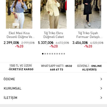
Ekol Mavi Kısa
Tığ Triko Ekru
Tığ Triko Siyah
Desenli Düğme Ve
Düğmeli Ceket
Fermuar Detaylı
Cep Detaylı Blazer
Çıtçıtlı Ceket
2.399,00
5.337,00
3.456,00
2.999,00
6.672,00
4.320,00
Ceket
%20
%20
%20
1500 TL VE ÜZERİ
WHATSAPP HATTI -
0532
GÜVENLİ -
ONLINE
-
ÜCRETSİZ KARGO
668 67 73
ALIŞVERİŞ
ÖDEME
KURUMSAL
İLETİŞİM