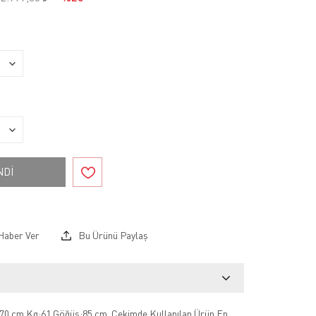
NDİ
Haber Ver
Bu Ürünü Paylaş
70 cm Kg:61 Göğüs:85 cm .Çekimde Kullanılan Ürün En