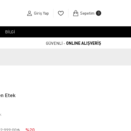
Giriş Yap
Sepetim
0
BİLGİ
GÜVENLİ -
ONLINE ALIŞVERİŞ
en Etek
k
2.999,00
%20