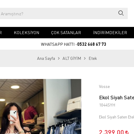
R
KOLEKSİYON
ÇOK SATANLAR
İNDİRİMDEKİLER
WHATSAPP HATTI -
0532 668 67 73
Ana Sayfa
ALT GİYİM
Etek
Vosse
Ekol Siyah Sat
1044SYH
Ekol Siyah Saten Ete
2.399,00