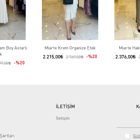
Tam Boy Astarlı
Miarte Krem Organize Etek
k
2.215,00
%20
2.376,00
2.769,00
%20
99,00
İLETİŞİM
K
İletişim
Şartları
Gizl