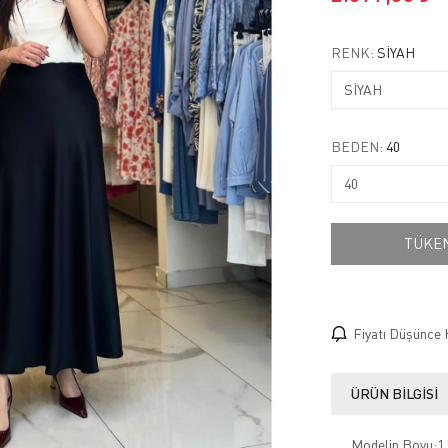
RENK:
SİYAH
BEDEN:
40
TÜKE
Fiyatı Düşünce 
ÜRÜN BILGISI
Modelin Boyu:1.