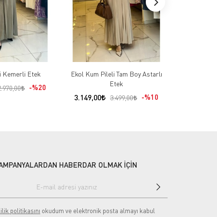
Miarte Haki Kemerli Etek
Ekol Kum Pileli Tam Boy Astarlı
On Fashıon Si
Etek
%20
2.970,00
3.149,00
%10
2.069,00
3.499,00
AMPANYALARDAN HABERDAR OLMAK İÇİN
ilik politikasını
okudum ve elektronik posta almayı kabul