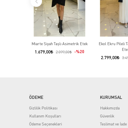
Miarte Siyah Taşlı Asimetrik Etek
Ekol Ekru Pileli 
Ete
1.679,00
%20
2.099,00
2.799,00
3.4
ÖDEME
KURUMSAL
Gizlilik Politikası
Hakkımızda
Kullanım Koşulları
Güvenlik
Ödeme Seçenekleri
Teslimat ve İade 