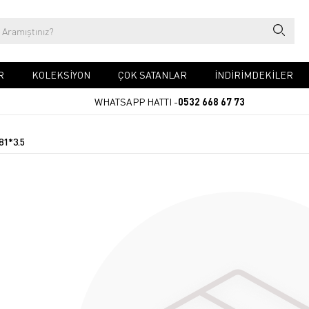
R
KOLEKSİYON
ÇOK SATANLAR
İNDİRİMDEKİLER
WHATSAPP HATTI -
0532 668 67 73
81*3.5