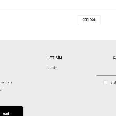
GERI DÖN
İLETİŞİM
K
İletişim
Şartları
Gizl
eri
aktadır.