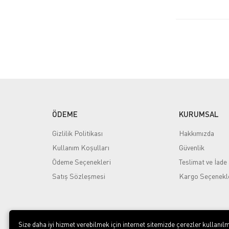
ÖDEME
KURUMSAL
Gizlilik Politikası
Hakkımızda
Kullanım Koşulları
Güvenlik
Ödeme Seçenekleri
Teslimat ve İade 
Satış Sözleşmesi
Kargo Seçenekl
Size daha iyi hizmet verebilmek için internet sitemizde çerezler kullanılm