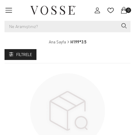
0
Ana Sayfa
H199*3.5
FILTRELE