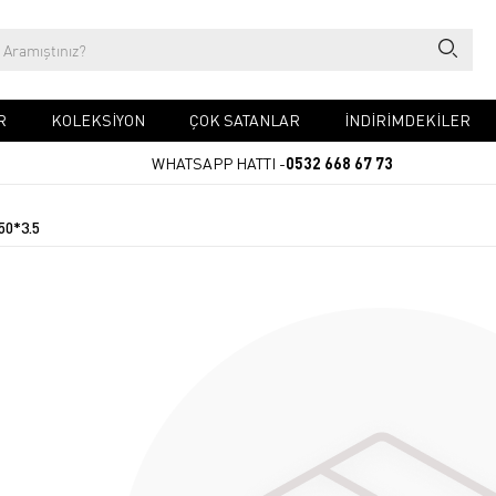
R
KOLEKSİYON
ÇOK SATANLAR
İNDİRİMDEKİLER
WHATSAPP HATTI -
0532 668 67 73
50*3.5