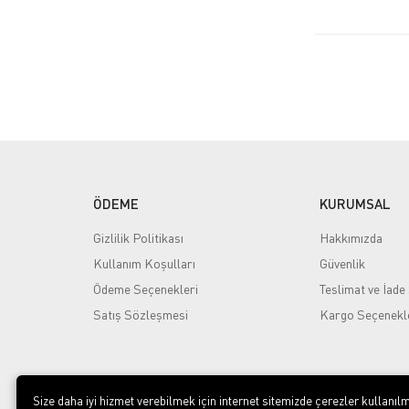
ÖDEME
KURUMSAL
Gizlilik Politikası
Hakkımızda
Kullanım Koşulları
Güvenlik
Ödeme Seçenekleri
Teslimat ve İade 
Satış Sözleşmesi
Kargo Seçenekl
Size daha iyi hizmet verebilmek için internet sitemizde çerezler kullanılm