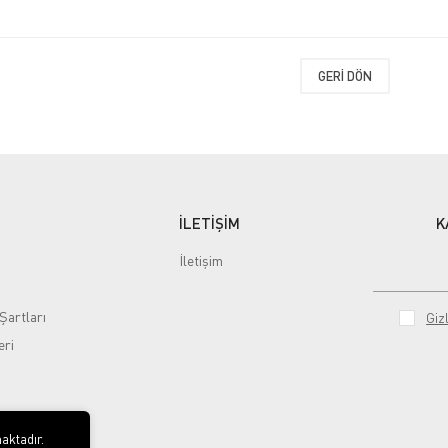
GERI DÖN
İLETİŞİM
K
İletişim
Şartları
Gizl
eri
aktadır.