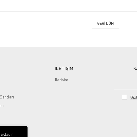
GERI DÖN
İLETİŞİM
K
İletişim
Şartları
Gizl
eri
aktadır.