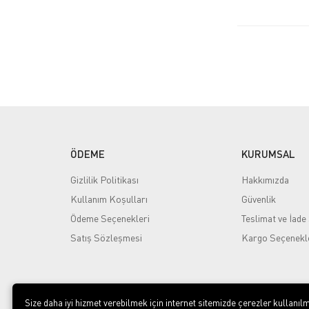
ÖDEME
KURUMSAL
Gizlilik Politikası
Hakkımızda
Kullanım Koşulları
Güvenlik
Ödeme Seçenekleri
Teslimat ve İade 
Satış Sözleşmesi
Kargo Seçenekl
Size daha iyi hizmet verebilmek için internet sitemizde çerezler kullanılm