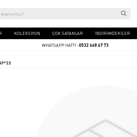
R
KOLEKSİYON
ÇOK SATANLAR
İNDİRİMDEKİLER
WHATSAPP HATTI -
0532 668 67 73
49*3.5