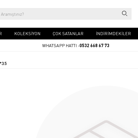
R
KOLEKSİYON
ÇOK SATANLAR
İNDİRİMDEKİLER
WHATSAPP HATTI -
0532 668 67 73
*3.5