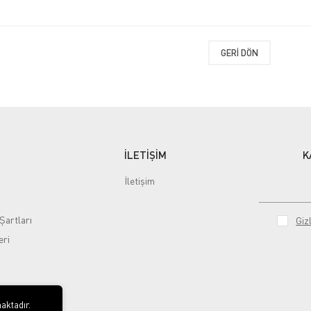
GERI DÖN
İLETİŞİM
K
İletişim
Şartları
Gizl
eri
aktadır.