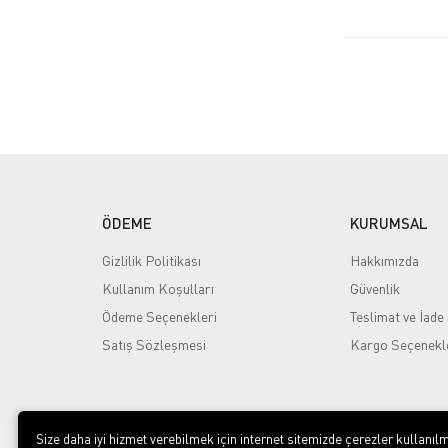
ÖDEME
KURUMSAL
Gizlilik Politikası
Hakkımızda
Kullanım Koşulları
Güvenlik
Ödeme Seçenekleri
Teslimat ve İade 
Satış Sözleşmesi
Kargo Seçenekl
Size daha iyi hizmet verebilmek için internet sitemizde çerezler kullanılm