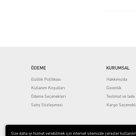
ÖDEME
KURUMSAL
Gizlilik Politikası
Hakkımızda
Kullanım Koşulları
Güvenlik
Ödeme Seçenekleri
Teslimat ve İade 
Satış Sözleşmesi
Kargo Seçenekl
Size daha iyi hizmet verebilmek için internet sitemizde çerezler kullanılm