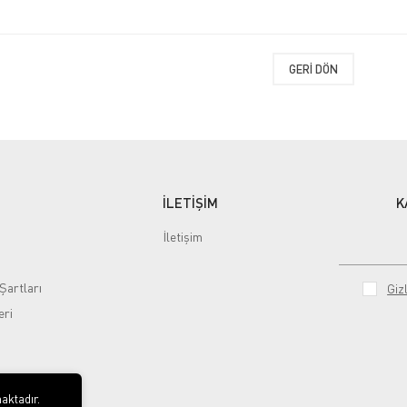
GERI DÖN
İLETİŞİM
K
İletişim
Şartları
Gizl
eri
aktadır.