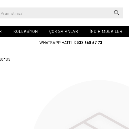
R
KOLEKSİYON
ÇOK SATANLAR
İNDİRİMDEKİLER
WHATSAPP HATTI -
0532 668 67 73
30*3.5