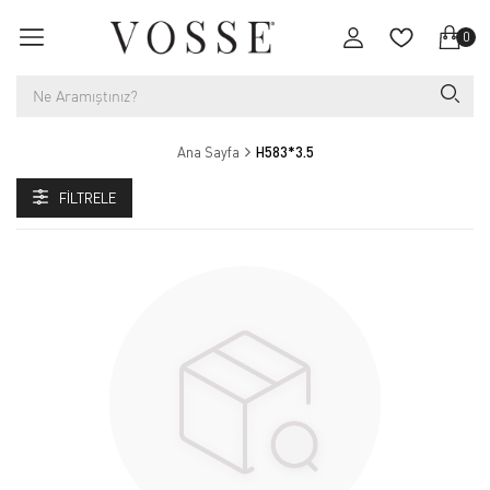
0
Ana Sayfa
H583*3.5
FILTRELE