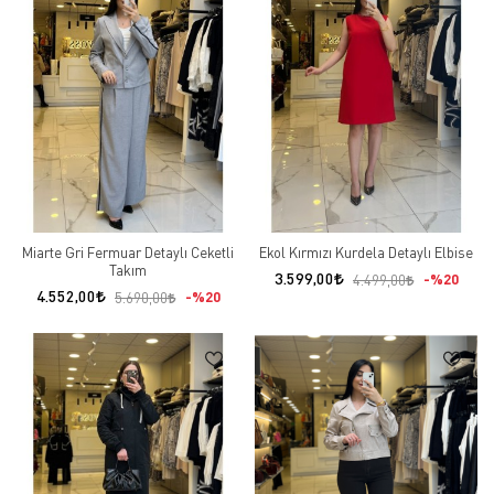
Miarte Gri Fermuar Detaylı Ceketli
Ekol Kırmızı Kurdela Detaylı Elbise
Takım
3.599,00
%20
4.499,00
4.552,00
%20
5.690,00