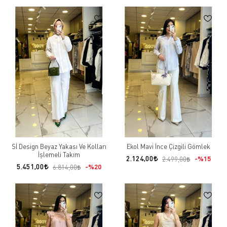
Sİ Design Beyaz Yakası Ve Kolları
Ekol Mavi İnce Çizgili Gömlek
İşlemeli Takım
2.124,00
%15
2.499,00
5.451,00
%20
6.814,00