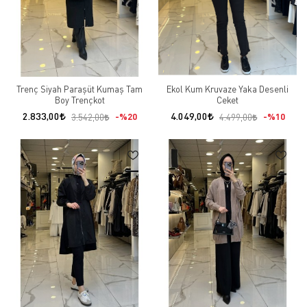
Trenç Siyah Paraşüt Kumaş Tam
Ekol Kum Kruvaze Yaka Desenli
Boy Trençkot
Ceket
2.833,00
4.049,00
%20
%10
3.542,00
4.499,00