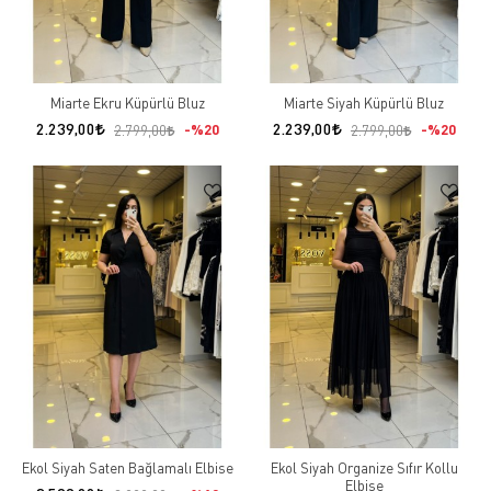
Miarte Ekru Küpürlü Bluz
Miarte Siyah Küpürlü Bluz
2.239,00
2.239,00
%20
%20
2.799,00
2.799,00
Ekol Siyah Saten Bağlamalı Elbise
Ekol Siyah Organize Sıfır Kollu
Elbise