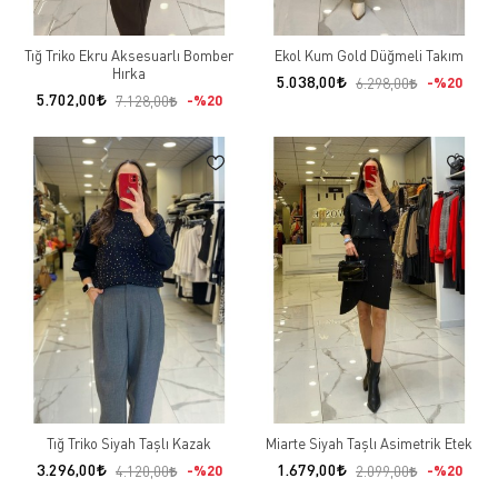
Tığ Triko Ekru Aksesuarlı Bomber
Ekol Kum Gold Düğmeli Takım
Hırka
5.038,00
%20
6.298,00
5.702,00
%20
7.128,00
Tığ Triko Siyah Taşlı Kazak
Miarte Siyah Taşlı Asimetrik Etek
3.296,00
1.679,00
%20
%20
4.120,00
2.099,00