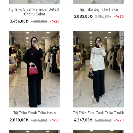
Tığ Triko Siyah Fermuar Detaylı
Tığ Triko Bej Triko Hırka
Çıtçıtlı Ceket
3.083,00
%20
3.854,00
3.456,00
%20
4.320,00
Tığ Triko Siyah Triko Hırka
Tığ Triko Ekru Taşlı Triko Tunilk
2.810,00
4.247,00
%30
%20
4.015,00
5.308,00