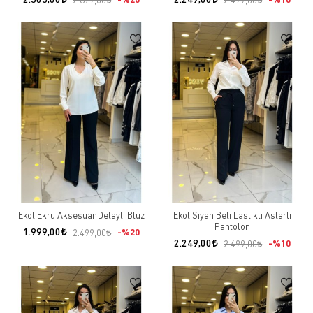
2.879,00
2.499,00
Ekol Ekru Aksesuar Detaylı Bluz
Ekol Siyah Beli Lastikli Astarlı
Pantolon
1.999,00
%20
2.499,00
2.249,00
%10
2.499,00