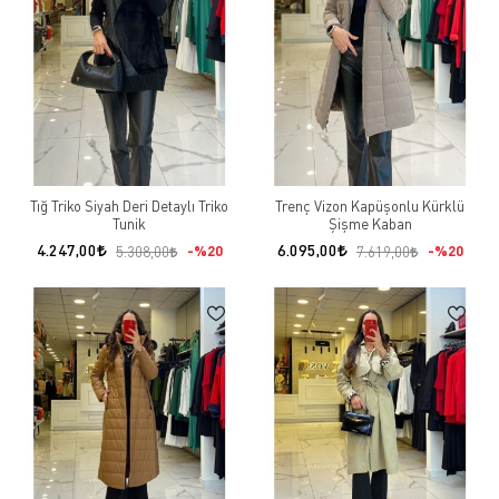
Tığ Triko Siyah Deri Detaylı Triko
Trenç Vizon Kapüşonlu Kürklü
Tunik
Şişme Kaban
4.247,00
6.095,00
%20
%20
5.308,00
7.619,00