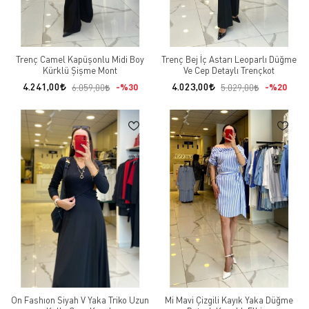
Trenç Camel Kapüşonlu Midi Boy
Trenç Bej İç Astarı Leoparlı Düğme
Kürklü Şişme Mont
Ve Cep Detaylı Trençkot
4.241,00
4.023,00
%30
%20
6.059,00
5.029,00
On Fashıon Siyah V Yaka Triko Uzun
Mi Mavi Çizgili Kayık Yaka Düğme