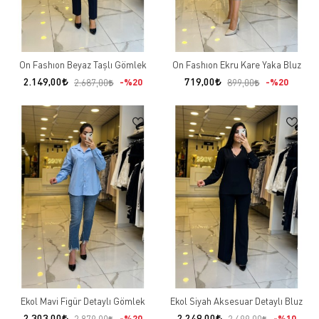
On Fashıon Beyaz Taşlı Gömlek
On Fashıon Ekru Kare Yaka Bluz
2.149,00
719,00
%20
%20
2.687,00
899,00
Ekol Mavi Figür Detaylı Gömlek
Ekol Siyah Aksesuar Detaylı Bluz
2.303,00
2.249,00
%20
%10