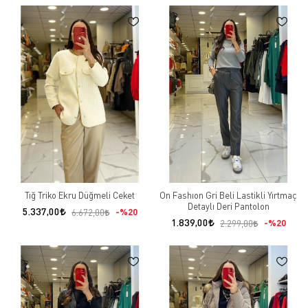
Tığ Triko Ekru Düğmeli Ceket
On Fashıon Gri Beli Lastikli Yırtmaç
Detaylı Deri Pantolon
5.337,00
%20
6.672,00
1.839,00
%20
2.299,00