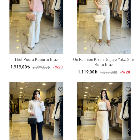
Ekol Pudra Küpürlü Bluz
On Fashıon Krem Degaje Yaka Sıfır
Kollu Bluz
1.919,00
%20
2.399,00
1.119,00
%20
1.399,00