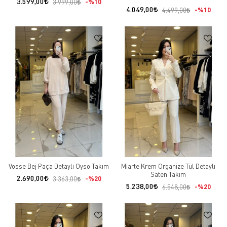
3.599,00
%10
3.999,00
4.049,00
%10
4.499,00
Vosse Bej Paça Detaylı Oyso Takım
Miarte Krem Organize Tül Detaylı
Saten Takım
2.690,00
%20
3.363,00
5.238,00
%20
6.548,00