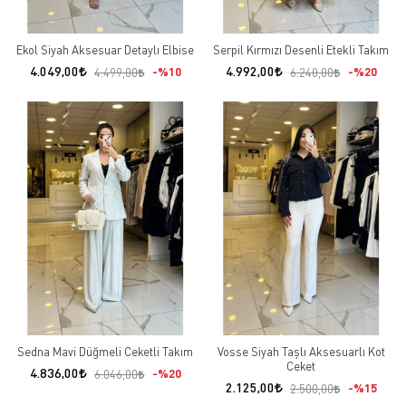
Ekol Siyah Aksesuar Detaylı Elbise
Serpil Kırmızı Desenli Etekli Takım
4.049,00
4.992,00
%10
%20
4.499,00
6.240,00
Sedna Mavi Düğmeli Ceketli Takım
Vosse Siyah Taşlı Aksesuarlı Kot
Ceket
4.836,00
%20
6.046,00
2.125,00
%15
2.500,00