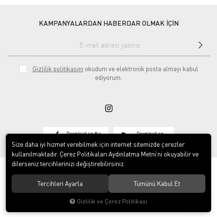
KAMPANYALARDAN HABERDAR OLMAK İÇİN
Gizlilik politikasını
okudum ve elektronik posta almayı kabul
ediyorum.
Download on the
Download on
App Store
Google play
Size daha iyi hizmet verebilmek için internet sitemizde çerezler
kullanılmaktadır. Çerez Politikaları Aydınlatma Metni’ni okuyabilir ve
dilerseniz tercihlerinizi değiştirebilirsiniz.
Tercihleri Ayarla
Tümünü Kabul Et
© 2020
Vosse Tekstil San ve Tic Ltd Şti
. Tüm hakları saklıdır.
Gizlilik ve Çerez Politikası