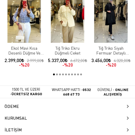
Ekol Mavi Kısa
Tığ Triko Ekru
Tığ Triko Siyah
Desenli Düğme Ve
Düğmeli Ceket
Fermuar Detaylı
Cep Detaylı Blazer
Çıtçıtlı Ceket
2.399,00
5.337,00
3.456,00
2.999,00
6.672,00
4.320,00
Ceket
%20
%20
%20
1500 TL VE ÜZERİ
WHATSAPP HATTI -
0532
GÜVENLİ -
ONLINE
-
ÜCRETSİZ KARGO
668 67 73
ALIŞVERİŞ
ÖDEME
KURUMSAL
İLETİŞİM