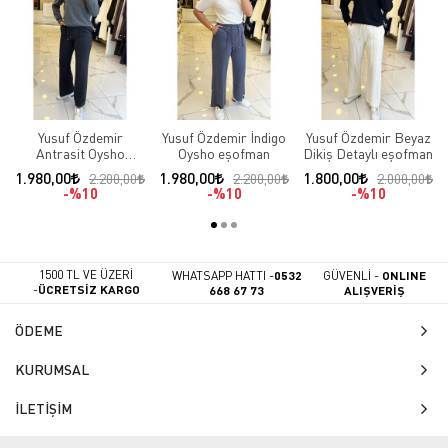
Yusuf Özdemir
Yusuf Özdemir İndigo
Yusuf Özdemir Beyaz
Antrasit Oysho
Oysho eşofman
Dikiş Detaylı eşofman
eşofman
1.980,00
1.980,00
1.800,00
2.200,00
2.200,00
2.000,00
%10
%10
%10
1500 TL VE ÜZERİ
WHATSAPP HATTI -
0532
GÜVENLİ -
ONLINE
-
ÜCRETSİZ KARGO
668 67 73
ALIŞVERİŞ
ÖDEME
KURUMSAL
İLETİŞİM