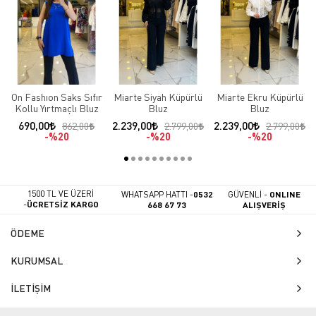
On Fashıon Saks Sıfır
Miarte Siyah Küpürlü
Miarte Ekru Küpürlü
Kollu Yırtmaçlı Bluz
Bluz
Bluz
690,00
2.239,00
2.239,00
862,00
2.799,00
2.799,00
%20
%20
%20
1500 TL VE ÜZERİ
WHATSAPP HATTI -
0532
GÜVENLİ -
ONLINE
-
ÜCRETSİZ KARGO
668 67 73
ALIŞVERİŞ
ÖDEME
KURUMSAL
İLETİŞİM