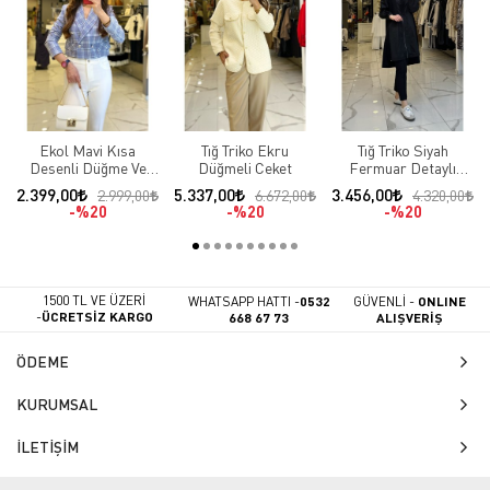
Ekol Mavi Kısa
Tığ Triko Ekru
Tığ Triko Siyah
Desenli Düğme Ve
Düğmeli Ceket
Fermuar Detaylı
Cep Detaylı Blazer
Çıtçıtlı Ceket
2.399,00
5.337,00
3.456,00
2.999,00
6.672,00
4.320,00
Ceket
%20
%20
%20
1500 TL VE ÜZERİ
WHATSAPP HATTI -
0532
GÜVENLİ -
ONLINE
-
ÜCRETSİZ KARGO
668 67 73
ALIŞVERİŞ
ÖDEME
KURUMSAL
İLETİŞİM