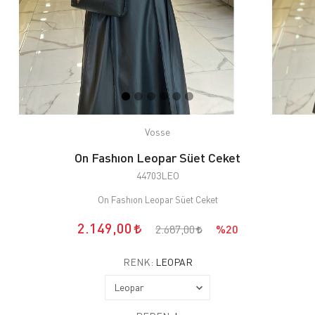
Vosse
On Fashıon Leopar Süet Ceket
44703LEO
On Fashıon Leopar Süet Ceket
2.149,00
2.687,00
%20
RENK:
LEOPAR