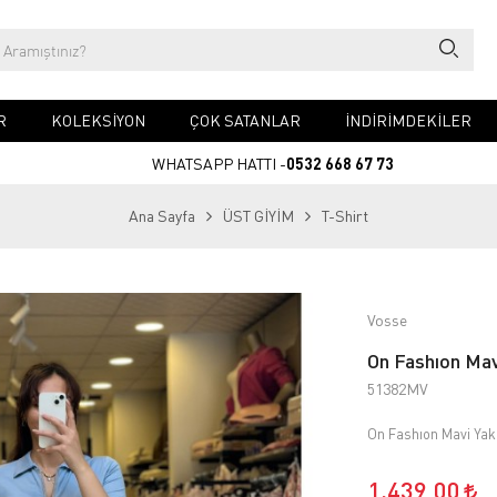
R
KOLEKSİYON
ÇOK SATANLAR
İNDİRİMDEKİLER
WHATSAPP HATTI -
0532 668 67 73
Ana Sayfa
ÜST GİYİM
T-Shirt
Vosse
On Fashıon Mav
51382MV
On Fashıon Mavi Yaka
1.439,00