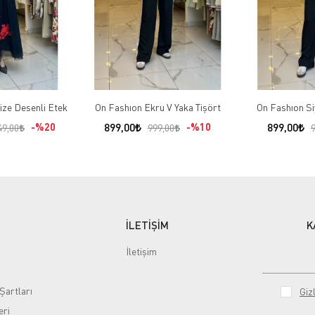
ize Desenli Etek
On Fashıon Ekru V Yaka Tişört
On Fashıon Si
%20
899,00
%10
899,00
49,00
999,00
İLETİŞİM
K
İletişim
Şartları
Gizl
eri