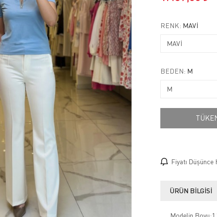
RENK:
MAVİ
BEDEN:
M
TÜKE
Fiyatı Düşünce 
ÜRÜN BILGISI
Modelin Boyu:1.