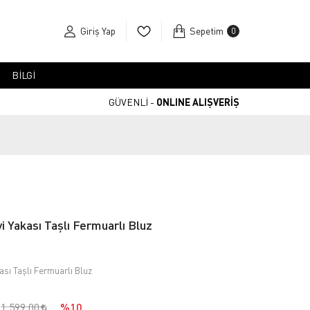
Giriş Yap
Sepetim
0
BİLGİ
GÜVENLİ -
ONLINE ALIŞVERİŞ
i Yakası Taşlı Fermuarlı Bluz
sı Taşlı Fermuarlı Bluz
1.599,00
%10