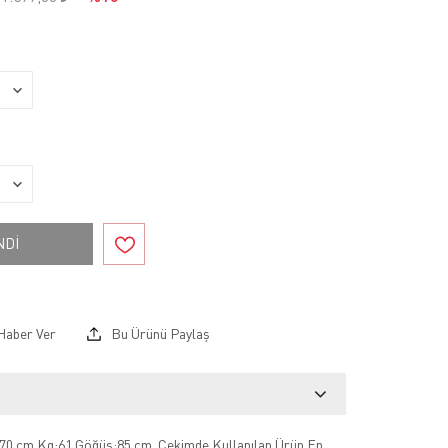
NDİ
Haber Ver
Bu Ürünü Paylaş
70 cm Kg:61 Göğüs:85 cm .Çekimde Kullanılan Ürün En