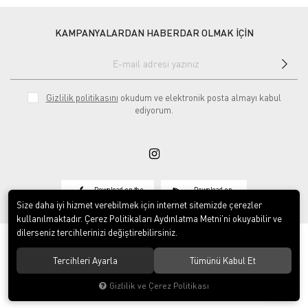
KAMPANYALARDAN HABERDAR OLMAK İÇİN
Gizlilik politikasını
okudum ve elektronik posta almayı kabul
ediyorum.
Download on the
Download on
App Store
Google play
Size daha iyi hizmet verebilmek için internet sitemizde çerezler
kullanılmaktadır. Çerez Politikaları Aydınlatma Metni’ni okuyabilir ve
dilerseniz tercihlerinizi değiştirebilirsiniz.
Tercihleri Ayarla
Tümünü Kabul Et
© 2020
Vosse Tekstil San ve Tic Ltd Şti
. Tüm hakları saklıdır.
Gizlilik ve Çerez Politikası