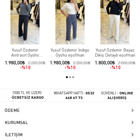
Yusuf Özdemir
Yusuf Özdemir İndigo
Yusuf Özdemir Beyaz
Antrasit Oysho
Oysho eşofman
Dikiş Detaylı eşofman
eşofman
1.980,00
1.980,00
1.800,00
2.200,00
2.200,00
2.000,00
%10
%10
%10
1500 TL VE ÜZERİ
WHATSAPP HATTI -
0532
GÜVENLİ -
ONLINE
-
ÜCRETSİZ KARGO
668 67 73
ALIŞVERİŞ
ÖDEME
KURUMSAL
İLETİŞİM