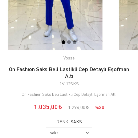
Vosse
On Fashıon Saks Beli Lastikli Cep Detaylı Eşofman
Altı
16112SKS
On Fashıon Saks Beli Lastikli Cep Detaylı Eşofman Altı
1.035,00
1.294,00
%20
RENK:
SAKS