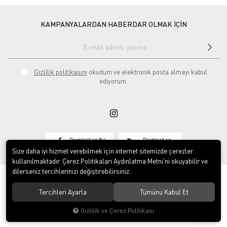
KAMPANYALARDAN HABERDAR OLMAK İÇİN
Gizlilik politikasını
okudum ve elektronik posta almayı kabul
ediyorum.
Download on the
Download on
App Store
Google play
Size daha iyi hizmet verebilmek için internet sitemizde çerezler
kullanılmaktadır. Çerez Politikaları Aydınlatma Metni’ni okuyabilir ve
dilerseniz tercihlerinizi değiştirebilirsiniz.
Tercihleri Ayarla
Tümünü Kabul Et
© 2020
Vosse Tekstil San ve Tic Ltd Şti
. Tüm hakları saklıdır.
Gizlilik ve Çerez Politikası