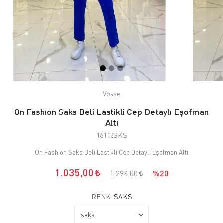
Vosse
On Fashıon Saks Beli Lastikli Cep Detaylı Eşofman
Altı
16112SKS
On Fashıon Saks Beli Lastikli Cep Detaylı Eşofman Altı
1.035,00
1.294,00
%20
RENK:
SAKS