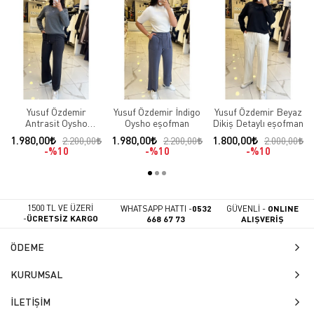
Yusuf Özdemir
Yusuf Özdemir İndigo
Yusuf Özdemir Beyaz
Antrasit Oysho
Oysho eşofman
Dikiş Detaylı eşofman
eşofman
1.980,00
1.980,00
1.800,00
2.200,00
2.200,00
2.000,00
%10
%10
%10
1500 TL VE ÜZERİ
WHATSAPP HATTI -
0532
GÜVENLİ -
ONLINE
-
ÜCRETSİZ KARGO
668 67 73
ALIŞVERİŞ
ÖDEME
KURUMSAL
İLETİŞİM