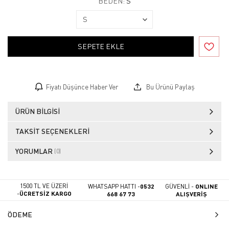
BEDEN:
S
SEPETE EKLE
Fiyatı Düşünce Haber Ver
Bu Ürünü Paylaş
ÜRÜN BILGISI
TAKSIT SEÇENEKLERI
YORUMLAR
(0)
1500 TL VE ÜZERİ
WHATSAPP HATTI -
0532
GÜVENLİ -
ONLINE
-
ÜCRETSİZ KARGO
668 67 73
ALIŞVERİŞ
ÖDEME