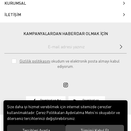
KURUMSAL
İLETİŞİM
KAMPANYALARDAN HABERDAR OLMAK İÇİN
Gizlilik politikasını
okudum ve elektronik posta almayı kabul
ediyorum.
Download on the
Download on
App Store
Google play
Size daha iyi hizmet verebilmek için internet sitemizde çerezler
kullanılmaktadır. Çerez Politikaları Aydınlatma Metni’ni okuyabilir ve
dilerseniz tercihlerinizi değiştirebilirsiniz.
Tercihleri Ayarla
Tümünü Kabul Et