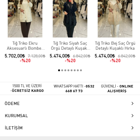
Tığ Triko Ekru
Tığ Triko Siyah Saç
Tığ Triko Bej Saç Örgü
Aksesuarlı Bomber
Örgü Detaylı Kuşaklı
Detaylı Kuşaklı Hırka
Hırka
Hırka
5.702,00
5.474,00
5.474,00
7.128,00
6.842,00
6.842,00
%20
%20
%20
1500 TL VE ÜZERİ
WHATSAPP HATTI -
0532
GÜVENLİ -
ONLINE
-
ÜCRETSİZ KARGO
668 67 73
ALIŞVERİŞ
ÖDEME
KURUMSAL
İLETİŞİM