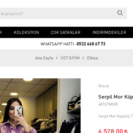
R
KOLEKSİYON
ÇOK SATANLAR
İNDİRİMDEKİLER
WHATSAPP HATTI -
0532 668 67 73
Ana Sayfa
ÜST GİYİM
Elbise
Vosse
Serpil Mor Küpü
40767MOR
Serpil Mor Küpürlü Ta
6.528,00