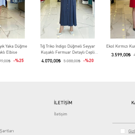
ayık Yaka Düğme
Tığ Triko İndigo Düğmeli Seyyar
Ekol Kırmızı Kur
klı Elbise
Kuşaklı Fermuar Detaylı Cepli
3.599,00
Elbise
%25
4.070,00
%20
99,00
5.088,00
İLETİŞİM
K
İletişim
Şartları
Gizl