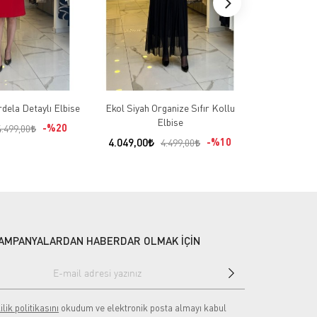
dela Detaylı Elbise
Ekol Siyah Organize Sıfır Kollu
Ekol Siyah S
Elbise
%20
3.599,00
4.499,00
4.049,00
%10
4.499,00
AMPANYALARDAN HABERDAR OLMAK İÇİN
ilik politikasını
okudum ve elektronik posta almayı kabul