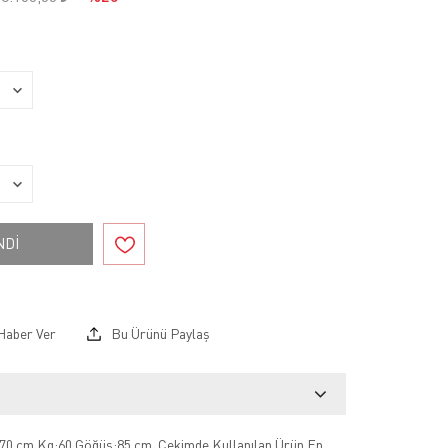
NDİ
Haber Ver
Bu Ürünü Paylaş
70 cm Kg:60 Göğüs:85 cm .Çekimde Kullanılan Ürün En