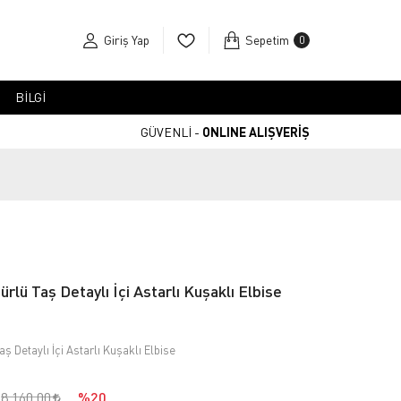
Giriş Yap
Sepetim
0
BİLGİ
GÜVENLİ -
ONLINE ALIŞVERİŞ
rlü Taş Detaylı İçi Astarlı Kuşaklı Elbise
ş Detaylı İçi Astarlı Kuşaklı Elbise
8.160,00
%20