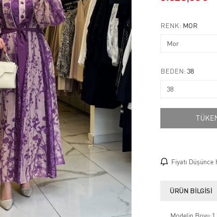
RENK:
MOR
BEDEN:
38
TÜKE
Fiyatı Düşünce 
ÜRÜN BILGISI
Modelin Boyu:1.