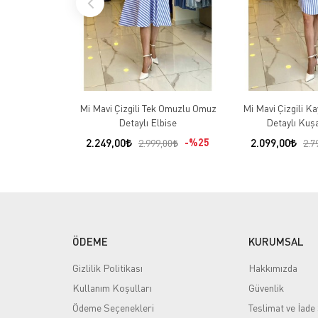
Mi Mavi Çizgili Tek Omuzlu Omuz
Mi Mavi Çizgili K
Detaylı Elbise
Detaylı Kuşa
2.249,00
%25
2.099,00
2.999,00
2.7
ÖDEME
KURUMSAL
Gizlilik Politikası
Hakkımızda
Kullanım Koşulları
Güvenlik
Ödeme Seçenekleri
Teslimat ve İade 