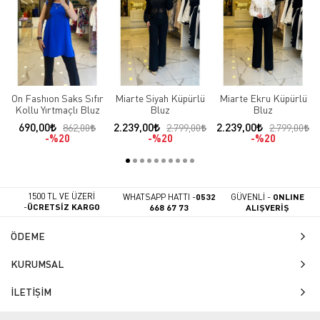
On Fashıon Saks Sıfır
Miarte Siyah Küpürlü
Miarte Ekru Küpürlü
Kollu Yırtmaçlı Bluz
Bluz
Bluz
690,00
2.239,00
2.239,00
862,00
2.799,00
2.799,00
%20
%20
%20
1500 TL VE ÜZERİ
WHATSAPP HATTI -
0532
GÜVENLİ -
ONLINE
-
ÜCRETSİZ KARGO
668 67 73
ALIŞVERİŞ
ÖDEME
KURUMSAL
İLETİŞİM