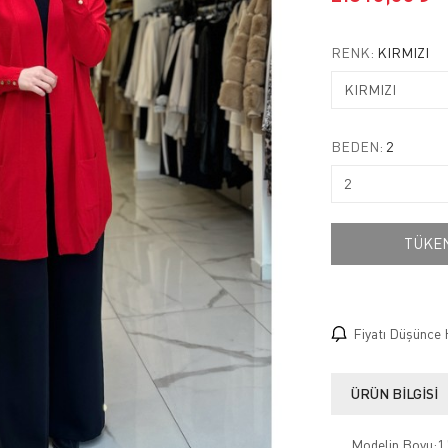
RENK:
KIRMIZI
BEDEN:
2
TÜKE
Fiyatı Düşünce 
ÜRÜN BILGISI
Modelin Boyu:1.