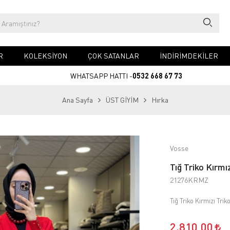
R
KOLEKSİYON
ÇOK SATANLAR
İNDİRİMDEKİLER
WHATSAPP HATTI -
0532 668 67 73
Ana Sayfa
ÜST GİYİM
Hırka
Vosse
Tığ Triko Kırmı
21276KRMZ
Tığ Triko Kırmızı Trik
2.810,00