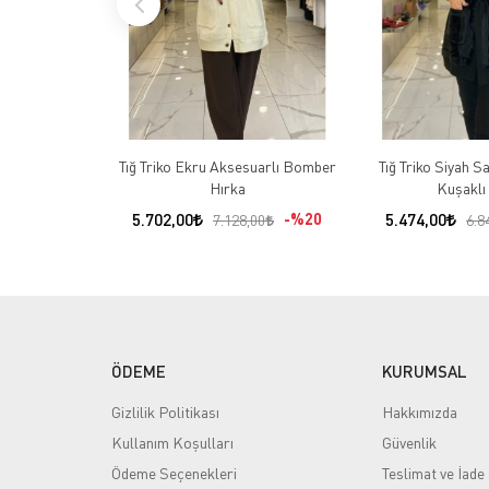
Tığ Triko Ekru Aksesuarlı Bomber
Tığ Triko Siyah S
Hırka
Kuşaklı
5.702,00
%20
5.474,00
7.128,00
6.8
ÖDEME
KURUMSAL
Gizlilik Politikası
Hakkımızda
Kullanım Koşulları
Güvenlik
Ödeme Seçenekleri
Teslimat ve İade 