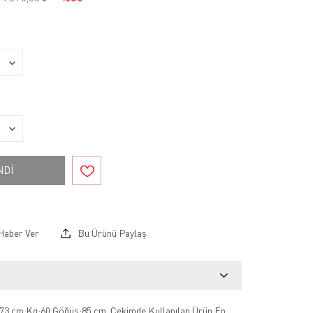
NDİ
Haber Ver
Bu Ürünü Paylaş
73 cm Kg:60 Göğüs:85 cm .Çekimde Kullanılan Ürün En