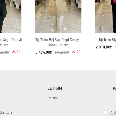
aç Örgü Detaylı
Tığ Triko Bej Saç Örgü Detaylı
Tığ Triko Si
 Hırka
Kuşaklı Hırka
2.810,00
%20
5.474,00
%20
42,00
6.842,00
İLETİŞİM
K
İletişim
Şartları
Gizl