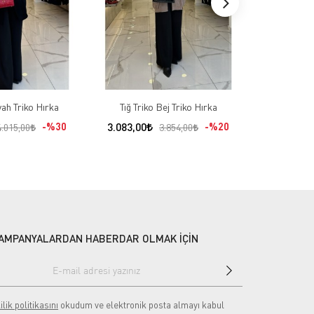
yah Triko Hırka
Tığ Triko Bej Triko Hırka
On Fashıon
Mer
%30
3.083,00
%20
4.015,00
3.854,00
2.799,00
AMPANYALARDAN HABERDAR OLMAK İÇİN
ilik politikasını
okudum ve elektronik posta almayı kabul