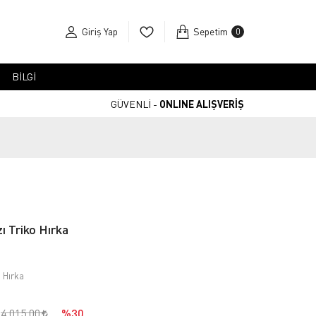
Giriş Yap
Sepetim
0
BİLGİ
GÜVENLİ -
ONLINE ALIŞVERİŞ
zı Triko Hırka
o Hırka
4.015,00
%30