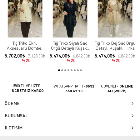
Tığ Triko Ekru
Tığ Triko Siyah Saç
Tığ Triko Bej Saç Örgü
Aksesuarlı Bomber
Örgü Detaylı Kuşaklı
Detaylı Kuşaklı Hırka
Hırka
Hırka
5.702,00
5.474,00
5.474,00
7.128,00
6.842,00
6.842,00
%20
%20
%20
1500 TL VE ÜZERİ
WHATSAPP HATTI -
0532
GÜVENLİ -
ONLINE
-
ÜCRETSİZ KARGO
668 67 73
ALIŞVERİŞ
ÖDEME
KURUMSAL
İLETİŞİM