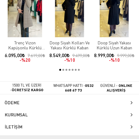
Trenç Vizon
Doop Siyah Kolları Ve
Doop Siyah Yakası
Kapüşonlu Kürklü
Yakası Kürklü Kaban
Kürklü Uzun Kaban
Şişme Kaban
6.095,00
8.549,00
8.999,00
7.619,00
9.499,00
9.999,00
%20
%10
%10
1500 TL VE ÜZERİ
WHATSAPP HATTI -
0532
GÜVENLİ -
ONLINE
-
ÜCRETSİZ KARGO
668 67 73
ALIŞVERİŞ
ÖDEME
KURUMSAL
İLETİŞİM