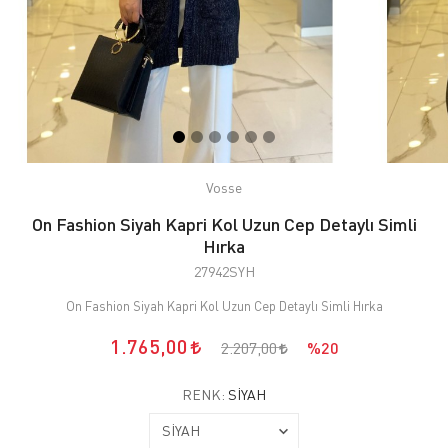
Vosse
On Fashion Siyah Kapri Kol Uzun Cep Detaylı Simli
Hırka
27942SYH
On Fashion Siyah Kapri Kol Uzun Cep Detaylı Simli Hırka
1.765,00
2.207,00
%20
RENK:
SİYAH