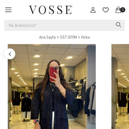
0
Ana Sayfa
ÜST GİYİM
Hırka