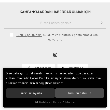
KAMPANYALARDAN HABERDAR OLMAK İÇİN
Gizlilik politikasını
okudum ve elektronik posta almayı kabul
ediyorum.
Download on the
Download on
App Store
Google play
Size daha iyi hizmet verebilmek için internet sitemizde çerezler
kullanılmaktadır. Çerez Politikaları Aydınlatma Metni’ni okuyabilir ve
dilerseniz tercihlerinizi değiştirebilirsiniz.
Tercihleri Ayarla
Tümünü Kabul Et
© 2020
Vosse Tekstil San ve Tic Ltd Şti
. Tüm hakları saklıdır.
Gizlilik ve Çerez Politikası