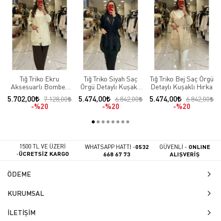
Tığ Triko Ekru
Tığ Triko Siyah Saç
Tığ Triko Bej Saç Örgü
Aksesuarlı Bomber
Örgü Detaylı Kuşaklı
Detaylı Kuşaklı Hırka
Hırka
Hırka
5.702,00
5.474,00
5.474,00
7.128,00
6.842,00
6.842,00
%20
%20
%20
1500 TL VE ÜZERİ
WHATSAPP HATTI -
0532
GÜVENLİ -
ONLINE
-
ÜCRETSİZ KARGO
668 67 73
ALIŞVERİŞ
ÖDEME
KURUMSAL
İLETİŞİM