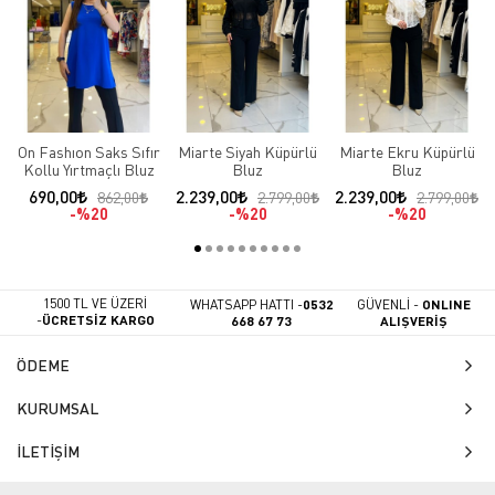
On Fashıon Saks Sıfır
Miarte Siyah Küpürlü
Miarte Ekru Küpürlü
Kollu Yırtmaçlı Bluz
Bluz
Bluz
690,00
2.239,00
2.239,00
862,00
2.799,00
2.799,00
%20
%20
%20
1500 TL VE ÜZERİ
WHATSAPP HATTI -
0532
GÜVENLİ -
ONLINE
-
ÜCRETSİZ KARGO
668 67 73
ALIŞVERİŞ
ÖDEME
KURUMSAL
İLETİŞİM