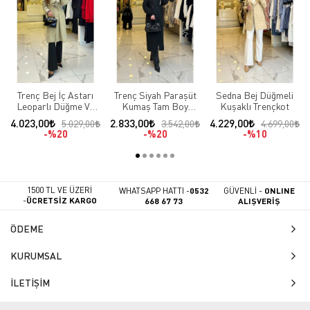
Trenç Bej İç Astarı
Trenç Siyah Paraşüt
Sedna Bej Düğmeli
Leoparlı Düğme Ve
Kumaş Tam Boy
Kuşaklı Trençkot
Cep Detaylı Trençkot
Trençkot
4.023,00
2.833,00
4.229,00
5.029,00
3.542,00
4.699,00
%20
%20
%10
1500 TL VE ÜZERİ
WHATSAPP HATTI -
0532
GÜVENLİ -
ONLINE
-
ÜCRETSİZ KARGO
668 67 73
ALIŞVERİŞ
ÖDEME
KURUMSAL
İLETİŞİM