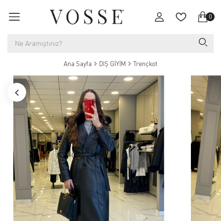
0
Ana Sayfa
DIŞ GİYİM
Trençkot