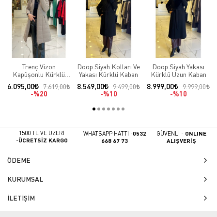
Trenç Vizon
Doop Siyah Kolları Ve
Doop Siyah Yakası
Kapüşonlu Kürklü
Yakası Kürklü Kaban
Kürklü Uzun Kaban
Şişme Kaban
6.095,00
8.549,00
8.999,00
7.619,00
9.499,00
9.999,00
%20
%10
%10
1500 TL VE ÜZERİ
WHATSAPP HATTI -
0532
GÜVENLİ -
ONLINE
-
ÜCRETSİZ KARGO
668 67 73
ALIŞVERİŞ
ÖDEME
KURUMSAL
İLETİŞİM