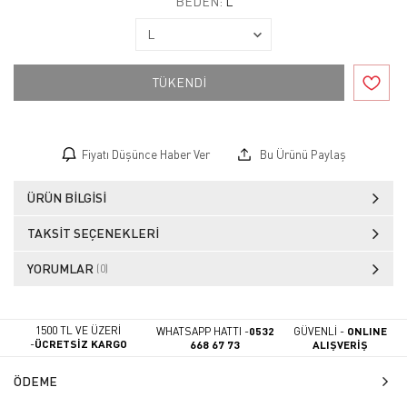
BEDEN:
L
TÜKENDİ
Fiyatı Düşünce Haber Ver
Bu Ürünü Paylaş
ÜRÜN BILGISI
TAKSIT SEÇENEKLERI
YORUMLAR
(0)
1500 TL VE ÜZERİ
WHATSAPP HATTI -
0532
GÜVENLİ -
ONLINE
-
ÜCRETSİZ KARGO
668 67 73
ALIŞVERİŞ
ÖDEME