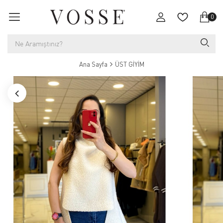
0
Ana Sayfa
ÜST GİYİM