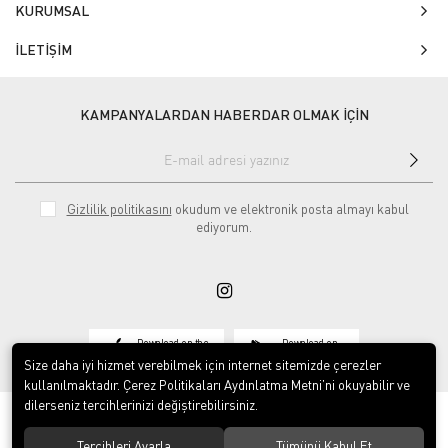
KURUMSAL
İLETİŞİM
KAMPANYALARDAN HABERDAR OLMAK İÇİN
Gizlilik politikasını
okudum ve elektronik posta almayı kabul
ediyorum.
Download on the
Download on
App Store
Google play
Size daha iyi hizmet verebilmek için internet sitemizde çerezler
kullanılmaktadır. Çerez Politikaları Aydınlatma Metni’ni okuyabilir ve
dilerseniz tercihlerinizi değiştirebilirsiniz.
Tercihleri Ayarla
Tümünü Kabul Et