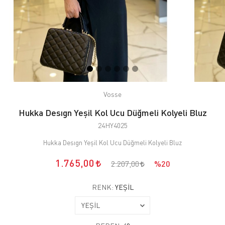
Vosse
Hukka Desıgn Yeşil Kol Ucu Düğmeli Kolyeli Bluz
24HY4025
Hukka Desıgn Yeşil Kol Ucu Düğmeli Kolyeli Bluz
1.765,00
2.207,00
%20
RENK:
YEŞİL