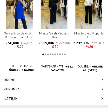
On Fashıon Saks Sıfır
Miarte Siyah Küpürlü
Miarte Ekru Küpürlü
Kollu Yırtmaçlı Bluz
Bluz
Bluz
690,00
2.239,00
2.239,00
862,00
2.799,00
2.799,00
%20
%20
%20
1500 TL VE ÜZERİ
WHATSAPP HATTI -
0532
GÜVENLİ -
ONLINE
-
ÜCRETSİZ KARGO
668 67 73
ALIŞVERİŞ
ÖDEME
KURUMSAL
İLETİŞİM