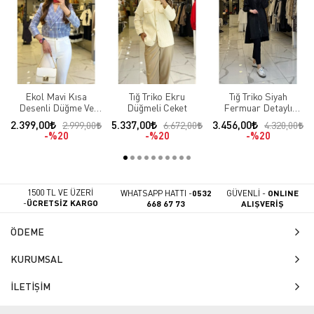
Ekol Mavi Kısa
Tığ Triko Ekru
Tığ Triko Siyah
Desenli Düğme Ve
Düğmeli Ceket
Fermuar Detaylı
Cep Detaylı Blazer
Çıtçıtlı Ceket
2.399,00
5.337,00
3.456,00
2.999,00
6.672,00
4.320,00
Ceket
%20
%20
%20
1500 TL VE ÜZERİ
WHATSAPP HATTI -
0532
GÜVENLİ -
ONLINE
-
ÜCRETSİZ KARGO
668 67 73
ALIŞVERİŞ
ÖDEME
KURUMSAL
İLETİŞİM