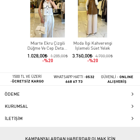
Miarte Ekru Çizgili
Moda İlgi Kahverengi
Düğme Ve Cep Detaylı
İşlemeli Süet Yelek
Yelek
1.028,00
3.760,00
1.285,00
4.700,00
%20
%20
1500 TL VE ÜZERİ
WHATSAPP HATTI -
0532
GÜVENLİ -
ONLINE
-
ÜCRETSİZ KARGO
668 67 73
ALIŞVERİŞ
ÖDEME
KURUMSAL
İLETİŞİM
KAMPANYALARDAN HABERDAR OLMAK İÇİN