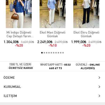
Mi İndigo Düğmeli
Ekol Mavi Düğmeli
Ekol Ekru Düğmeli
Cep Detaylı Yarım
Gömlek
Gömlek
Kollu Gömlek
1.304,00
2.249,00
1.999,00
1.631,00
2.499,00
2.499,00
%20
%10
%20
1500 TL VE ÜZERİ
WHATSAPP HATTI -
0532
GÜVENLİ -
ONLINE
-
ÜCRETSİZ KARGO
668 67 73
ALIŞVERİŞ
ÖDEME
KURUMSAL
İLETİŞİM