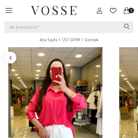
0
Ana Sayfa
ÜST GİYİM
Gömlek