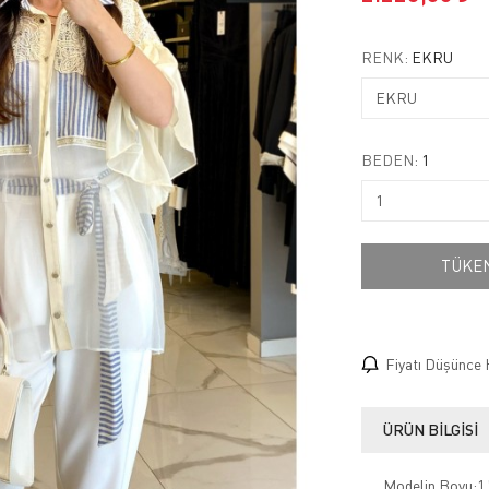
RENK:
EKRU
BEDEN:
1
TÜKE
Fiyatı Düşünce 
ÜRÜN BILGISI
Modelin Boyu:1.