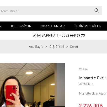
R
KOLEKSİYON
ÇOK SATANLAR
İNDİRİMDEKİLER
WHATSAPP HATTI -
0532 668 67 73
Ana Sayfa
DIŞ GİYİM
Ceket
Vosse
Mianotte Ekru 
3265EKR
Mianotte Ekru Küpür
2.226,00