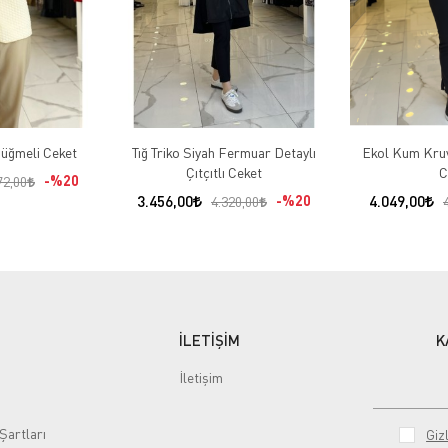
Düğmeli Ceket
Tığ Triko Siyah Fermuar Detaylı
Ekol Kum Kruv
Çıtçıtlı Ceket
C
%20
72,00
3.456,00
%20
4.049,00
4.320,00
İLETİŞİM
K
İletişim
Şartları
Gizl