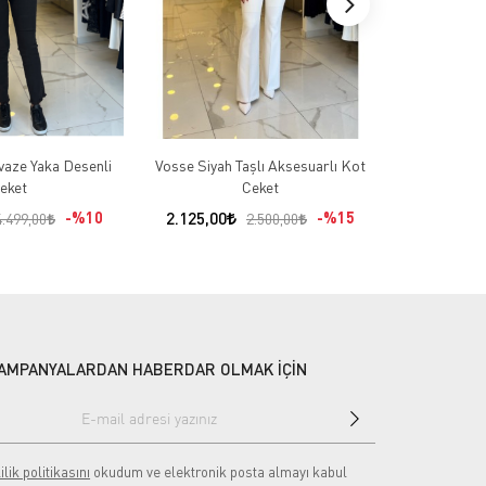
aze Yaka Desenli
Vosse Siyah Taşlı Aksesuarlı Kot
Ekol Ek
eket
Ceket
4.049,00
%10
2.125,00
%15
4.499,00
2.500,00
AMPANYALARDAN HABERDAR OLMAK İÇİN
ilik politikasını
okudum ve elektronik posta almayı kabul