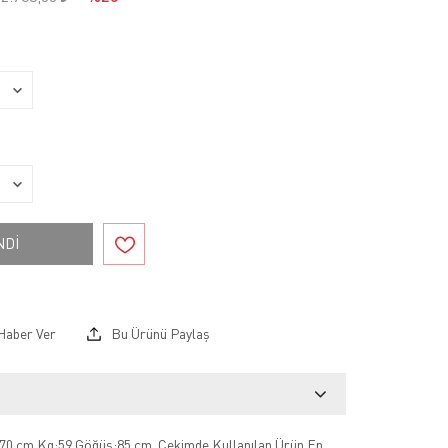
NDİ
Haber Ver
Bu Ürünü Paylaş
70 cm Kg:59 Göğüs:85 cm .Çekimde Kullanılan Ürün En