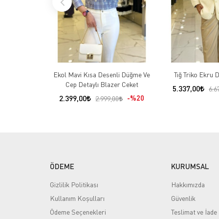
Ekol Mavi Kısa Desenli Düğme Ve
Tığ Triko Ekru 
Cep Detaylı Blazer Ceket
5.337,00
6.6
2.399,00
%20
2.999,00
ÖDEME
KURUMSAL
Gizlilik Politikası
Hakkımızda
Kullanım Koşulları
Güvenlik
Ödeme Seçenekleri
Teslimat ve İade 