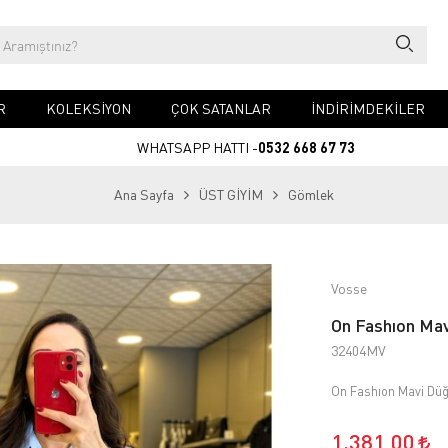
R
KOLEKSİYON
ÇOK SATANLAR
İNDİRİMDEKİLER
WHATSAPP HATTI -
0532 668 67 73
Ana Sayfa
ÜST GİYİM
Gömlek
Vosse
On Fashıon Mav
32404MV
On Fashıon Mavi Düğ
1.381,00