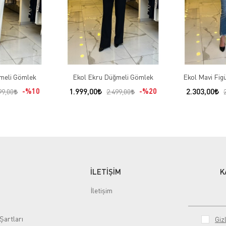
meli Gömlek
Ekol Ekru Düğmeli Gömlek
Ekol Mavi Fig
%10
1.999,00
%20
2.303,00
99,00
2.499,00
İLETİŞİM
K
İletişim
Şartları
Gizl