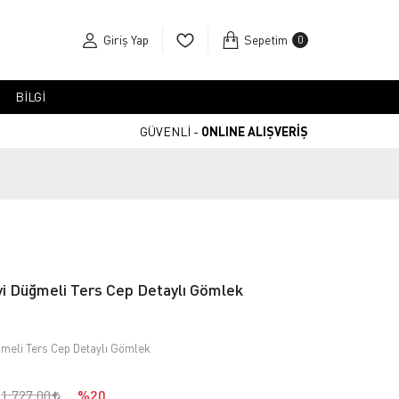
Giriş Yap
Sepetim
0
BİLGİ
GÜVENLİ -
ONLINE ALIŞVERİŞ
i Düğmeli Ters Cep Detaylı Gömlek
meli Ters Cep Detaylı Gömlek
1.727,00
%20