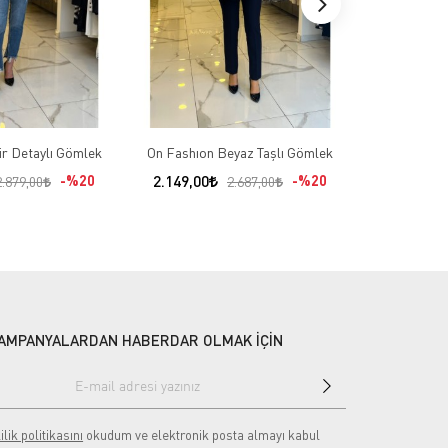
ür Detaylı Gömlek
On Fashıon Beyaz Taşlı Gömlek
Ekol Mavi 
%20
2.149,00
%20
2.124,00
2.879,00
2.687,00
AMPANYALARDAN HABERDAR OLMAK İÇİN
ilik politikasını
okudum ve elektronik posta almayı kabul