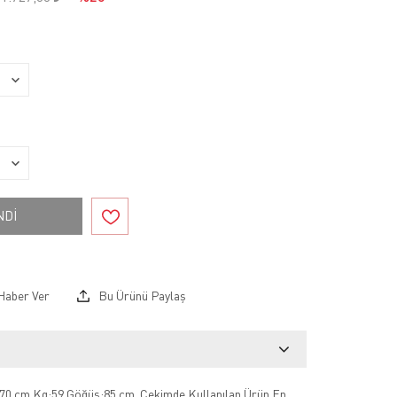
NDİ
Haber Ver
Bu Ürünü Paylaş
70 cm Kg:59 Göğüs:85 cm .Çekimde Kullanılan Ürün En