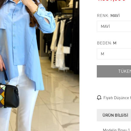
RENK:
MAVİ
BEDEN:
M
TÜKE
Fiyatı Düşünce 
ÜRÜN BILGISI
Modelin Boyu:1.