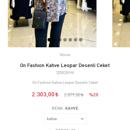
Vosse
On Fashıon Kahve Leopar Desenli Ceket
32502KHV
On Fashıon Kahve Leopar Desenli Ceket
2.303,00
2.879,00
%20
RENK:
KAHVE