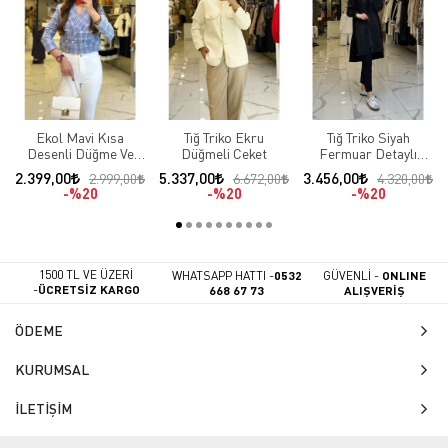
Ekol Mavi Kısa
Tığ Triko Ekru
Tığ Triko Siyah
Desenli Düğme Ve
Düğmeli Ceket
Fermuar Detaylı
Cep Detaylı Blazer
Çıtçıtlı Ceket
2.399,00
5.337,00
3.456,00
2.999,00
6.672,00
4.320,00
Ceket
%20
%20
%20
1500 TL VE ÜZERİ
WHATSAPP HATTI -
0532
GÜVENLİ -
ONLINE
-
ÜCRETSİZ KARGO
668 67 73
ALIŞVERİŞ
ÖDEME
KURUMSAL
İLETİŞİM