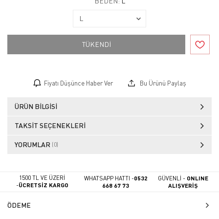
BEDEN:
L
TÜKENDİ
Fiyatı Düşünce Haber Ver
Bu Ürünü Paylaş
ÜRÜN BILGISI
TAKSIT SEÇENEKLERI
YORUMLAR
(0)
1500 TL VE ÜZERİ
WHATSAPP HATTI -
0532
GÜVENLİ -
ONLINE
-
ÜCRETSİZ KARGO
668 67 73
ALIŞVERİŞ
ÖDEME