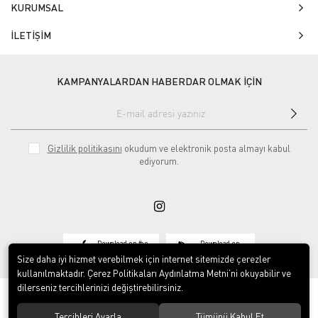
KURUMSAL
İLETİŞİM
KAMPANYALARDAN HABERDAR OLMAK İÇİN
Gizlilik politikasını
okudum ve elektronik posta almayı kabul
ediyorum.
Download on the
Download on
App Store
Google play
Size daha iyi hizmet verebilmek için internet sitemizde çerezler
kullanılmaktadır. Çerez Politikaları Aydınlatma Metni’ni okuyabilir ve
dilerseniz tercihlerinizi değiştirebilirsiniz.
Tercihleri Ayarla
Tümünü Kabul Et