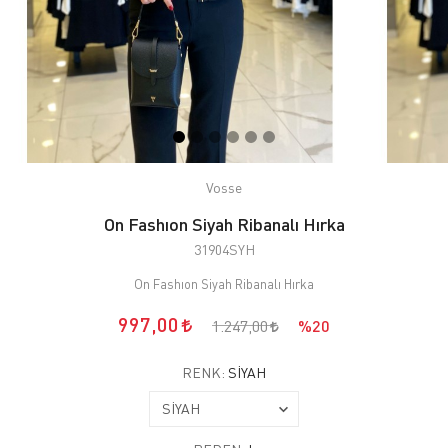
Vosse
On Fashıon Siyah Ribanalı Hırka
31904SYH
On Fashıon Siyah Ribanalı Hırka
997,00
1.247,00
%20
RENK:
SİYAH