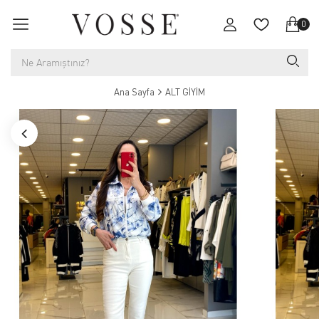
0
Ana Sayfa
ALT GİYİM