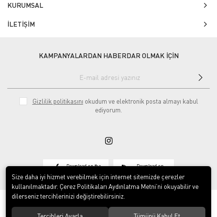
KURUMSAL
İLETİŞİM
KAMPANYALARDAN HABERDAR OLMAK İÇİN
Gizlilik politikasını
okudum ve elektronik posta almayı kabul
ediyorum.
Download on the
Download on
App Store
Google play
Size daha iyi hizmet verebilmek için internet sitemizde çerezler
kullanılmaktadır. Çerez Politikaları Aydınlatma Metni’ni okuyabilir ve
dilerseniz tercihlerinizi değiştirebilirsiniz.
Tercihleri Ayarla
Tümünü Kabul Et