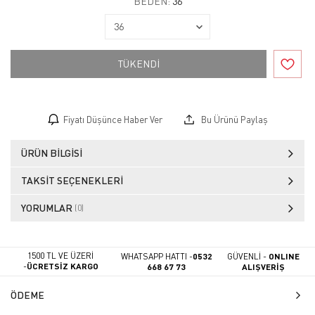
BEDEN:
36
TÜKENDİ
Fiyatı Düşünce Haber Ver
Bu Ürünü Paylaş
ÜRÜN BILGISI
TAKSIT SEÇENEKLERI
YORUMLAR
(0)
1500 TL VE ÜZERİ
WHATSAPP HATTI -
0532
GÜVENLİ -
ONLINE
-
ÜCRETSİZ KARGO
668 67 73
ALIŞVERİŞ
ÖDEME