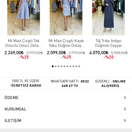
Mi Mavi Çizgili Tek
Mi Mavi Çizgili Kayık
Tığ Triko İndigo
Omuzlu Omuz Detaylı
Yaka Düğme Detaylı
Düğmeli Seyyar
Elbise
Kuşaklı Elbise
Kuşaklı Fermuar
2.249,00
2.099,00
4.070,00
2.999,00
2.799,00
5.088,00
Detaylı Cepli Elbise
%25
%25
%20
1500 TL VE ÜZERİ
WHATSAPP HATTI -
0532
GÜVENLİ -
ONLINE
-
ÜCRETSİZ KARGO
668 67 73
ALIŞVERİŞ
ÖDEME
KURUMSAL
İLETİŞİM