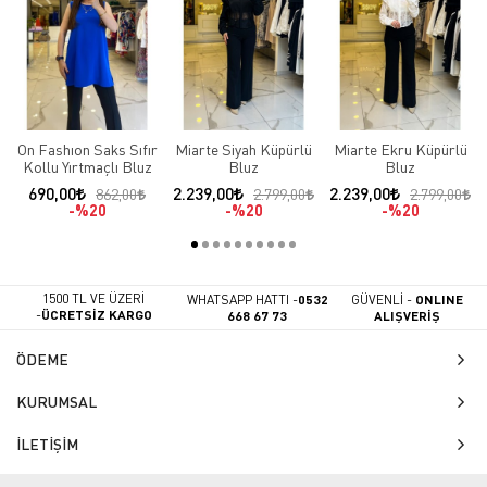
On Fashıon Saks Sıfır
Miarte Siyah Küpürlü
Miarte Ekru Küpürlü
Kollu Yırtmaçlı Bluz
Bluz
Bluz
690,00
2.239,00
2.239,00
862,00
2.799,00
2.799,00
%20
%20
%20
1500 TL VE ÜZERİ
WHATSAPP HATTI -
0532
GÜVENLİ -
ONLINE
-
ÜCRETSİZ KARGO
668 67 73
ALIŞVERİŞ
ÖDEME
KURUMSAL
İLETİŞİM