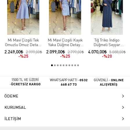
Mi Mavi Çizgili Tek
Mi Mavi Çizgili Kayık
Tığ Triko İndigo
Omuzlu Omuz Detaylı
Yaka Düğme Detaylı
Düğmeli Seyyar
Elbise
Kuşaklı Elbise
Kuşaklı Fermuar
2.249,00
2.099,00
4.070,00
2.999,00
2.799,00
5.088,00
Detaylı Cepli Elbise
%25
%25
%20
1500 TL VE ÜZERİ
WHATSAPP HATTI -
0532
GÜVENLİ -
ONLINE
-
ÜCRETSİZ KARGO
668 67 73
ALIŞVERİŞ
ÖDEME
KURUMSAL
İLETİŞİM