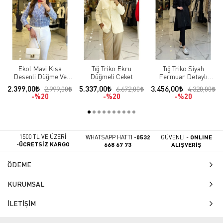
Ekol Mavi Kısa
Tığ Triko Ekru
Tığ Triko Siyah
Desenli Düğme Ve
Düğmeli Ceket
Fermuar Detaylı
Cep Detaylı Blazer
Çıtçıtlı Ceket
2.399,00
5.337,00
3.456,00
2.999,00
6.672,00
4.320,00
Ceket
%20
%20
%20
1500 TL VE ÜZERİ
WHATSAPP HATTI -
0532
GÜVENLİ -
ONLINE
-
ÜCRETSİZ KARGO
668 67 73
ALIŞVERİŞ
ÖDEME
KURUMSAL
İLETİŞİM