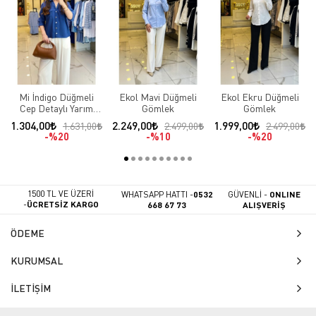
Mi İndigo Düğmeli
Ekol Mavi Düğmeli
Ekol Ekru Düğmeli
Cep Detaylı Yarım
Gömlek
Gömlek
Kollu Gömlek
1.304,00
2.249,00
1.999,00
1.631,00
2.499,00
2.499,00
%20
%10
%20
1500 TL VE ÜZERİ
WHATSAPP HATTI -
0532
GÜVENLİ -
ONLINE
-
ÜCRETSİZ KARGO
668 67 73
ALIŞVERİŞ
ÖDEME
KURUMSAL
İLETİŞİM